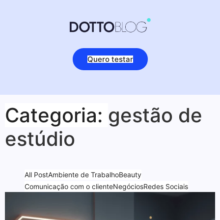
Quero testar
Categoria:
gestão de
estúdio
All Post
Ambiente de Trabalho
Beauty
Comunicação com o cliente
Negócios
Redes Sociais