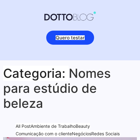
Quero testar
Categoria:
Nomes
para estúdio de
beleza
All Post
Ambiente de Trabalho
Beauty
Comunicação com o cliente
Negócios
Redes Sociais