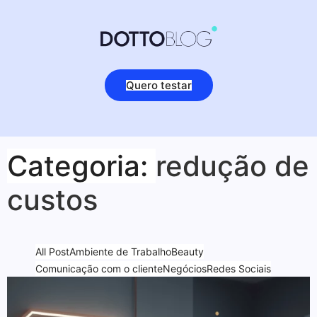
Quero testar
Categoria:
redução de
custos
All Post
Ambiente de Trabalho
Beauty
Comunicação com o cliente
Negócios
Redes Sociais