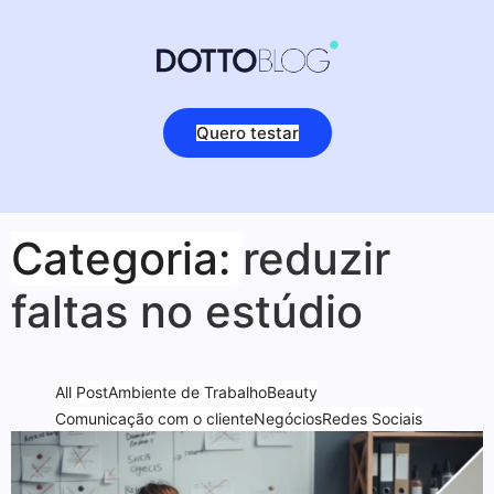
Quero testar
Categoria:
reduzir
faltas no estúdio
All Post
Ambiente de Trabalho
Beauty
Comunicação com o cliente
Negócios
Redes Sociais