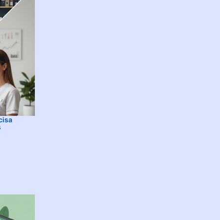
cisa
s