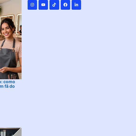
o: como
m fã do