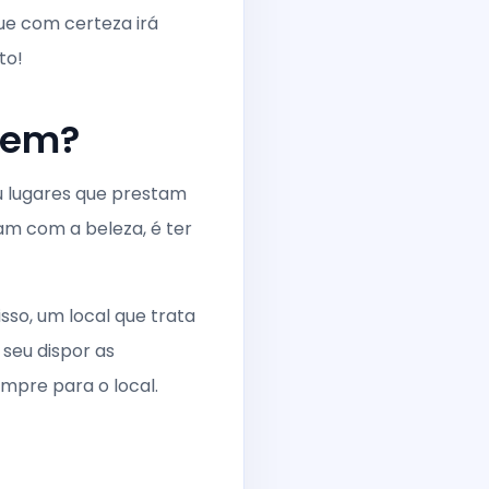
ue com certeza irá
to!
ltem?
u lugares que prestam
dam com a beleza, é ter
sso, um local que trata
seu dispor as
mpre para o local.