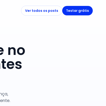
Ver todos os posts
Testar grátis
e no
ntes
nça,
ente.