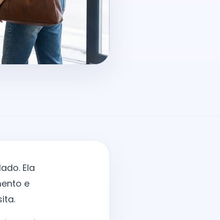
ado. Ela
mento e
ita.