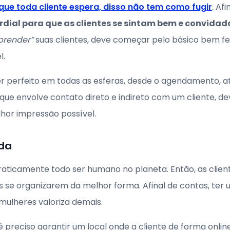
que toda cliente espera, disso não tem como fugir
. Af
dial para que as clientes se sintam bem e convidada
prender”
suas clientes, deve começar pelo básico bem fe
l.
r perfeito em todas as esferas, desde o agendamento, a
 que envolve contato direto e indireto com um cliente, 
lhor impressão possível.
da
praticamente todo ser humano no planeta. Então, as clie
as se organizarem da melhor forma. Afinal de contas, te
 mulheres valoriza demais.
 é preciso garantir um local onde a cliente de forma onl