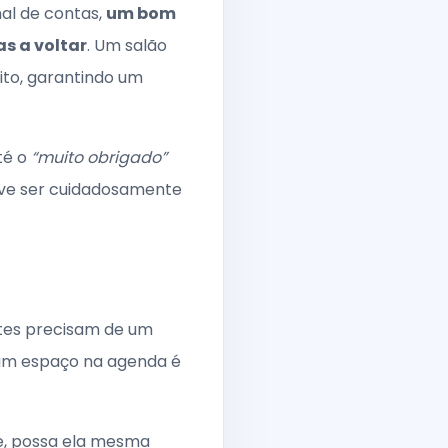
inal de contas,
um bom
s a voltar
. Um salão
ito, garantindo um
té o
“muito obrigado”
deve ser cuidadosamente
ntes precisam de um
r um espaço na agenda é
ine, possa ela mesma