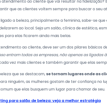
tendimento ao cliente que vai resultar na fidelização? 
ntir que as clientes voltem sempre para buscar o seu a
ligado a beleza, principalmente a feminina, sabe-se que
elizarem ao local. Seja um salão, clínica de estética, esm
es para elas ficarem ainda mais belas.
ndimento ao cliente, deve ser um dos pilares básicos d
sso entram todas as empresas, não apenas as ligadas à
 cada vez mais clientes e também garantir que elas semp
 beleza que se destacam,
se tornam lugares onde as cl
ra ninguém, as mulheres gostam de ter confiança no lug
o comum que elas busquem um lugar para chamar de seu.
ing para salão de beleza: veja a melhor estratégia